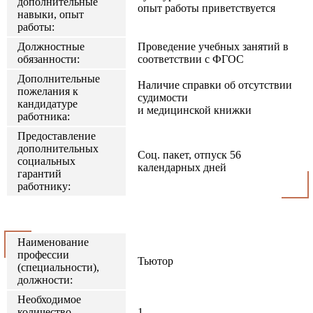
дополнительные
опыт работы приветствуется
навыки, опыт
работы:
Должностные
Проведение учебных занятий в
обязанности:
соответствии с ФГОС
Дополнительные
Наличие справки об отсутствии
пожелания к
судимости
кандидатуре
и медицинской книжки
работника:
Предоставление
дополнительных
Соц. пакет, отпуск 56
социальных
календарных дней
гарантий
работнику:
Наименование
профессии
Тьютор
(специальности),
должности:
Необходимое
количество
1