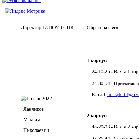
Директор ГАПОУ ТСПК:
Обратная связь:
_ _ _ _ _ _ _ _ _ _ _ _ _ _ _ _ _
_ _ _ _ _ _ _ _ _ _ _ _ _ _
_
_ _ _
1 корпус:
24-10-25 - Вахта 1 кор
24-30-54 - Приемная д
E-mail:
tu_tspk_tlt@63
Ланчиков
2 корпус:
Максим
48-20-93 - Вахта 2 кор
Николаевич
28-36-44 - Секретарь 