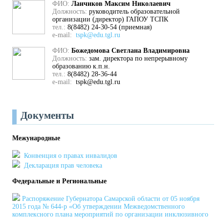
ФИО:
Ланчиков Максим Николаевич
Должность:
руководитель образовательной
организации (директор) ГАПОУ ТСПК
тел.:
8(8482) 24-30-54 (приемная)
e-mail:
tspk@edu.tgl.ru
ФИО:
Божедомова Светлана Владимировна
Должность:
зам. директора по непрерывному
образованию к.п.н.
тел.:
8(8482) 28-36-44
e-mail:
tspk@edu.tgl.ru
Документы
Межународные
Конвенция о правах инвалидов
Декларация прав человека
Федеральные и Региональные
Распоряжение Губернатора Самарской области от 05 ноября
2015 года № 644-р «Об утверждении Межведомственного
комплексного плана мероприятий по организации инклюзивного