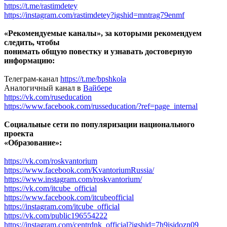
https://t.me/rastimdetey
https://instagram.com/rastimdetey?igshid=mntrag79enmf
«Рекомендуемые каналы», за которыми рекомендуем
следить, чтобы
понимать общую повестку и узнавать достоверную
информацию:
Телеграм-канал
https://t.me/bpshkola
Аналогичный канал в
Вайбере
https://vk.com/ruseducation
https://www.facebook.com/russeducation/?ref=page_internal
Социальные сети по популяризации национального
проекта
«Образование»:
https://vk.com/roskvantorium
https://www.facebook.com/KvantoriumRussia/
https://www.instagram.com/roskvantorium/
https://vk.com/itcube_official
https://www.facebook.com/itcubeofficial
https://instagram.com/itcube_official
https://vk.com/public196554222
https://instagram.com/centrdnk_official?igshid=7h9isidozn09